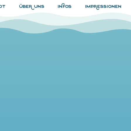
ot
übeR uns
iNfos
impRessionen