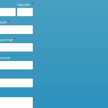
HausNr.
*
nort
*
ynummer
*
nummer