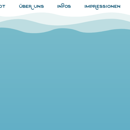
ot
übeR uns
iNfos
impRessionen