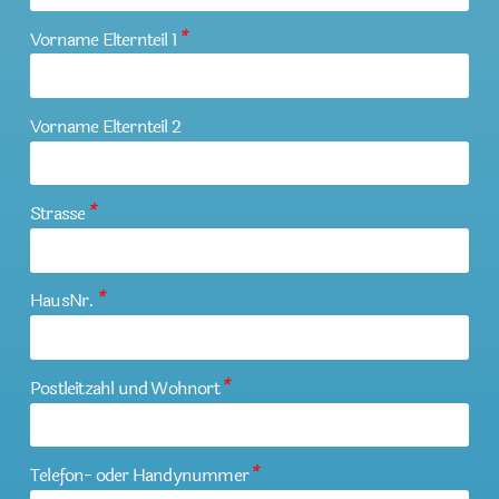
Vorname Elternteil 1
*
Vorname Elternteil 2
Strasse
*
HausNr.
*
Postleitzahl und Wohnort
*
Telefon- oder Handynummer
*