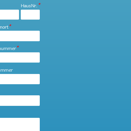
HausNr.
*
nort
*
ynummer
*
nummer