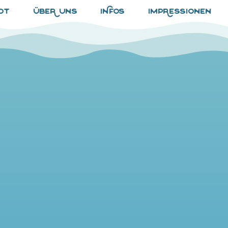
ot
übeR uns
iNfos
impRessionen