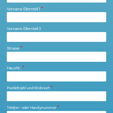
Vorname Elternteil 1
*
Vorname Elternteil 2
Strasse
*
HausNr.
*
Postleitzahl und Wohnort
*
Telefon- oder Handynummer
*