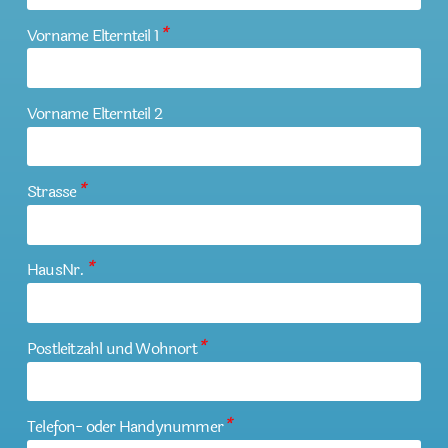
Vorname Elternteil 1
*
Vorname Elternteil 2
Strasse
*
HausNr.
*
Postleitzahl und Wohnort
*
Telefon- oder Handynummer
*