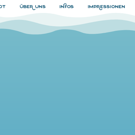
ot
übeR uns
iNfos
impRessionen