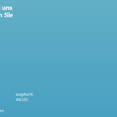
i uns
n Sie
ausgebucht
Wit2315
fen