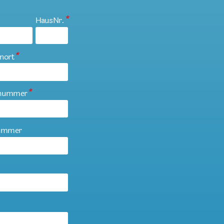
HausNr.
*
nort
*
ynummer
*
nummer