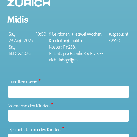
Zürich
Midis
Sa.,
10:00
9 Lektionen, alle zwei Wochen
ausgebucht
23.Aug..2025
Kursleitung: Judith
Z2520
Sa.,
Kosten: Fr 288.-
13.Dez..2025
Eintritt pro Familie 9 x Fr. 7.--
nicht inbegriffen
Familienname
*
Vorname des Kindes
*
Geburtsdatum des Kindes
*